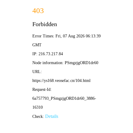
狠狠影院
首页
电影
剧集
动漫
榜单
镖人：风起大漠
该片首日票房排名仅第4，但凭借袁和平执导的硬核动作戏
以及超高评价，成为春节档唯一连续实现票房逆跌的影
片，完成从起初不被看好到票房口碑双丰收的逆袭。
立即播放
热门推荐
更多
全部
动作
喜剧
科幻
悬疑
爱情
9.5
9.1
8.9